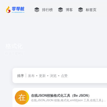
排行榜
博客
标签页
格式化
共 1 篇网址
排序
发布
更新
浏览
点赞
在线JSON校验格式化工具（Be JSON）
在线,JSON,JSON 校验,格式化,xml转json 工具,在线工具,json视图,可视化,程序,服务器,域名注册,正则表达式,测试,在线json格式化工具,json 格式化,json格式化工具,json字符串格式化,json 在线查看器,json在线,json 在线验证,json tools online,在线文字对比工具