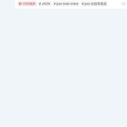
代码相关
# JSON
# json tools online
# json 在线查看器