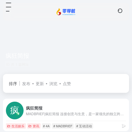
疯狂简报
共 1 篇网址
排序
发布
更新
浏览
点赞
疯狂简报
MADBRIEF|疯狂简报 连接创意与生意，是一家领先的独立跨界内容营销和创新技术应用媒体平台。致力于为企业广告主、营销代理商、媒体机构及市场营销相关从业者提供最新的行业资讯、有趣的创意案例、可靠的招聘信息、精深的洞察观点以及前瞻的行销趋势。
生活娱乐
资讯
# 4A
# MADBRIEF
# 互动活动