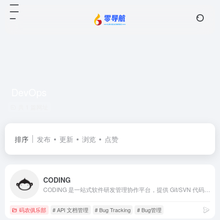
DevOps
共 1 篇网址
排序
发布
更新
浏览
点赞
CODING
CODING 是一站式软件研发管理协作平台，提供 Git/SVN 代码托管、项目协同、测试管理、制品库、CI/CD 等一系列在线工具，帮助研发团队快速落地敏捷开发与 DevOps 开发方式，提升研发管理效率，实现研发效能升级。
码农俱乐部
# API 文档管理
# Bug Tracking
# Bug管理