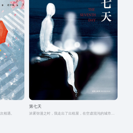
第七天
次相遇。
浓雾弥漫之时，我走出了出租屋，在空虚混沌的城市里孑孓而行。